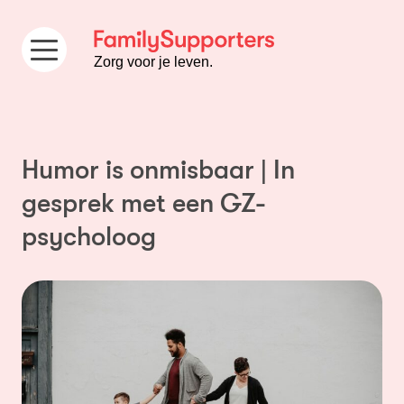
Ga naar de inhoud
Zorg voor je leven.
Humor is onmisbaar | In
gesprek met een GZ-
psycholoog