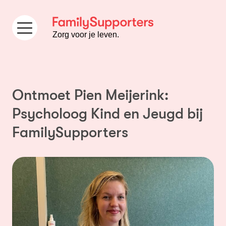
Ga naar de inhoud
Zorg voor je leven.
Ontmoet Pien Meijerink:
Psycholoog Kind en Jeugd bij
FamilySupporters