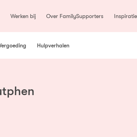
Werken bij
Over FamilySupporters
Inspirati
Vergoeding
Hulpverhalen
utphen