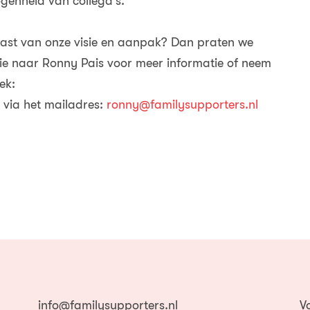
ogenheid van collega’s.
siast van onze visie en aanpak? Dan praten we
ie naar Ronny Pais voor meer informatie of neem
ek:
 via het mailadres:
ronny@familysupporters.nl
info@familysupporters.nl
V