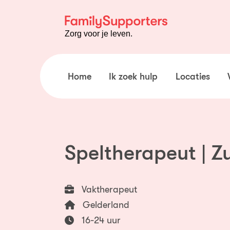
Ga naar de inhoud
Zorg voor je leven.
Home
Ik zoek hulp
Locaties
Speltherapeut | Z
Vaktherapeut
Gelderland
16-24 uur